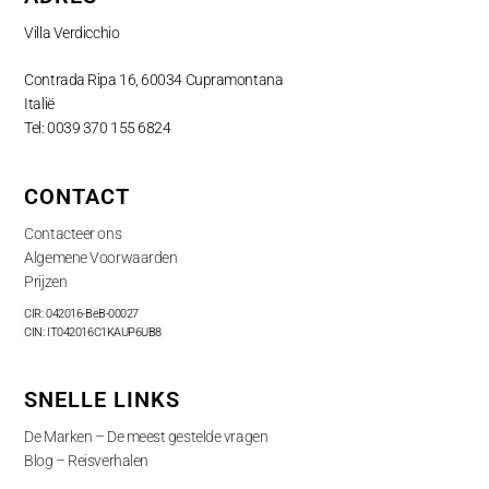
Villa Verdicchio
Contrada Ripa 16, 60034 Cupramontana
Italië
Tel: 0039 370 155 6824
CONTACT
Contacteer ons
Algemene Voorwaarden
Prijzen
CIR: 042016-BeB-00027
CIN: IT042016C1KAUP6UB8
SNELLE LINKS
De Marken – De meest gestelde vragen
Blog – Reisverhalen