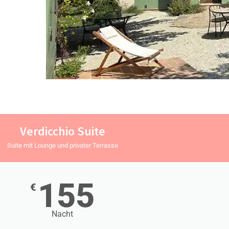
Verdicchio Suite
Suite mit Lounge und privater Terrasse
155
€
Nacht